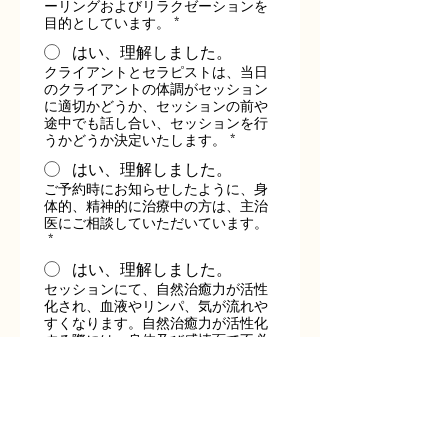
ーリングおよびリラクゼーションを
目的としています。
*
はい、理解しました。
クライアントとセラピストは、当日
のクライアントの体調がセッション
に適切かどうか、セッションの前や
途中でも話し合い、セッションを行
うかどうか決定いたします。
*
はい、理解しました。
ご予約時にお知らせしたように、身
体的、精神的に治療中の方は、主治
医にご相談していただいています。
*
はい、理解しました。
セッションにて、自然治癒力が活性
化され、血液やリンパ、気が流れや
すくなります。自然治癒力が活性化
する際には、身体及び感情面で不必
要なものの排泄を促し、一般的に言
われる好転反応として現れることが
あります。それは本来の調和された
心身へ戻るプロセスであると考えら
れます。セッション後は、水分を多
めに取り、ゆっくりとお休みくださ