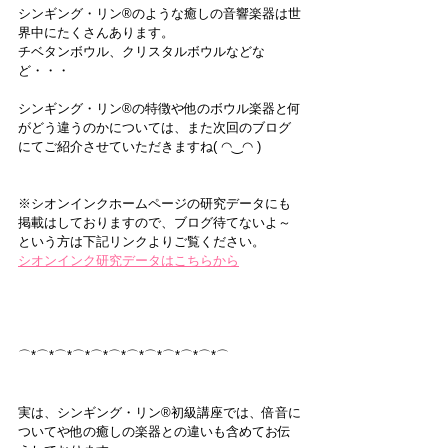
シンギング・リン®のような癒しの音響楽器は世
界中にたくさんあります。
チベタンボウル、クリスタルボウルなどな
ど・・・
シンギング・リン®の特徴や他のボウル楽器と何
がどう違うのかについては、また次回のブログ
にてご紹介させていただきますね( ◠‿◠ ) 
※シオンインクホームページの研究データにも
掲載はしておりますので、ブログ待てないよ～
という方は下記リンクよりご覧ください。
シオンインク研究データはこちらから
⌒*⌒*⌒*⌒*⌒*⌒*⌒*⌒*⌒*⌒*⌒*⌒
実は、シンギング・リン®初級講座では、倍音に
ついてや他の癒しの楽器との違いも含めてお伝