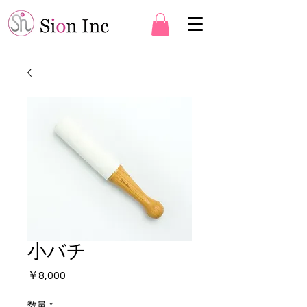
小バチ
価
￥8,000
格
数量
*