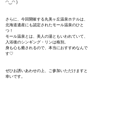
◠‿◠ ) 
さらに、今回開催する丸美ヶ丘温泉ホテルは、
北海道遺産にも認定されたモール温泉のひと
つ！
モール温泉とは、美人の湯ともいわれていて、
入浴後のシンギング・リンは格別。
身も心も癒されるので、本当におすすめなんで
す♡
ぜひお誘いあわせの上、ご参加いただけますと
幸いです。
ご不明点がございましたら、シオンインク事務
局までお気軽にご連絡ください。
それではまた次回のブログでお会いしましょう
～( ^^) _U~~