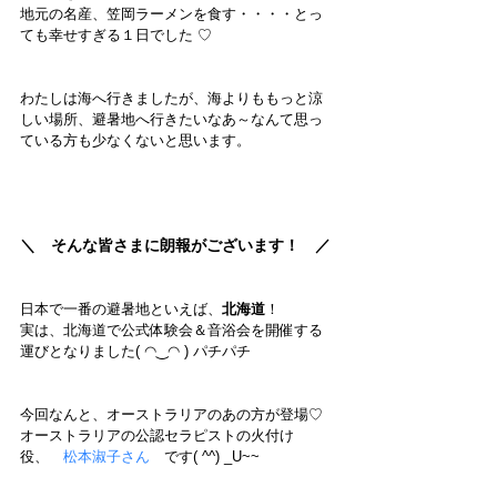
地元の名産、笠岡ラーメンを食す・・・・とっ
ても幸せすぎる１日でした ♡
わたしは海へ行きましたが、海よりももっと涼
しい場所、避暑地へ行きたいなあ～なんて思っ
ている方も少なくないと思います。
＼　そんな皆さまに朗報がございます！　／
日本で一番の避暑地といえば、
北海道
！
実は、北海道で公式体験会＆音浴会を開催する
運びとなりました( ◠‿◠ ) パチパチ
今回なんと、オーストラリアのあの方が登場♡
オーストラリアの公認セラピストの火付け
役、　
松本淑子さん　
です( ^^) _U~~