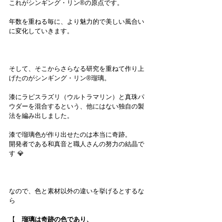
これがシンギング・リン®︎の原点です。
年数を重ねる毎に、より魅力的で美しい風合い
に変化していきます。
そして、そこからさらなる研究を重ねて作り上
げたのがシンギング・リン®︎瑠璃。
漆にラピスラズリ（ウルトラマリン）と真珠パ
ウダーを混合するという、他にはない独自の製
法を編み出しました。
漆で瑠璃色が作り出せたのは本当に奇跡。
開発者である和真音と職人さんの努力の結晶で
す 💎
なので、色と素材以外の違いを挙げるとするな
ら
【　
瑠璃は奇跡の色であり、