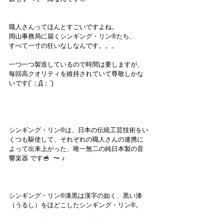
職人さんってほんとすごいですよね。
岡山事務局に届くシンギング・リン®︎たち、
すべて一寸の狂いなしなんです。。。
一つ一つ製造しているので時間は要しますが、
毎回高クオリティを維持されていて尊敬しかな
いです(´；Д；`)
シンギング・リン®︎は、日本の伝統工芸技術をい
くつも駆使して、それぞれの職人さんの連携に
よって出来上がった、唯一無二の純日本製の音
響楽器 です🥣  〜 ♪
シンギング・リン®︎漆黒は漢字の如く、黒い漆
（うるし）をほどこしたシンギング・リン®︎。