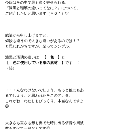
今回はその中で最も多く寄せられる、
『漆黒と瑠璃の違いってなに？』について、
ご紹介したいと思います（＾Ｏ＾）🤍
結論から申し上げますと、
値段も違うので大きな違いがあるのでは！？
と思われがちですが、至ってシンプル。
漆黒と瑠璃の違いは　【　
色
　】と
【　
色に使用している漆の素材
　】です　！
（笑）
・・・んなわけないでしょう、もっと他にもあ
るでしょう、と思われたそこのアナタ。
これがね、わたしもびっくり。本当なんですよ
🤭
大きさも重さも形も奏でた時に出る倍音や周波
数もすべて一緒なんです◎