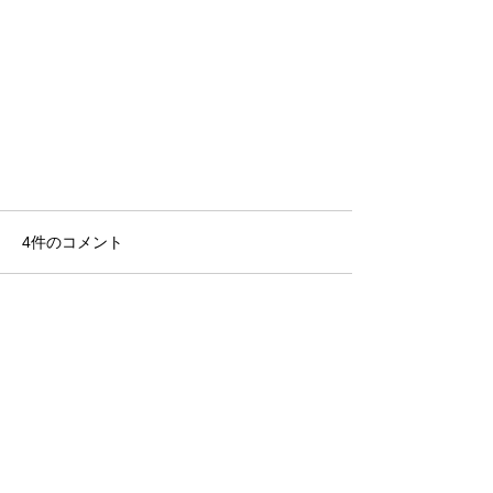
4件のコメント
コメントを追加…
最新順
心が安定するなどシンギング・リ
ンの効果8つ!1日3分でリラックス
ゲスト
2023年7月09日
を
私は瑠璃色に惹かれて瑠璃を購入しました。