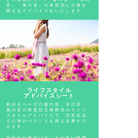
音」「風の音」の体質別に心身を
調えるアドバイス
をいたします。
ライフスタイル
アドバイスシート
和ゆるベーダの
森の音、水の音、
風の音の
体質別五感療法の
ラ
イフ
スタイルアドバイスで、日常生活
で心身のバランス
を調える事がで
きます
。
自分の心身の
バランスが
良い状態