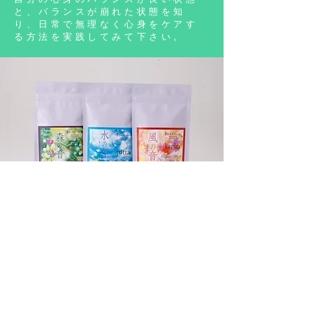
と、
バランスが崩れた状態を知
り、
日常で無理なく心身を
ケアす
る方法を
実践してみて下さい。
和ゆるティー
和ゆるベーダの
森の音、水の音、風の音
の
体質別に
ぴったりの
良質なハーブを
ブ
レンドしています。
味覚、嗅覚からはもちろん、
体内からも
心身を調える、
美味しくて効能の高い
オ