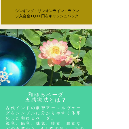
シンギング・リンオンライン・ラウン
ジ入会金11,000円をキャッシュバック
和ゆるベーダ
​五感療法とは？
古代インドの叡智アーユルヴェー
ダを
シンプルに分かりやすく体系
化した
和ゆるベーダ。
視覚、触覚、味覚、嗅覚、聴覚な
どの
五感から、4「森の音」「水の