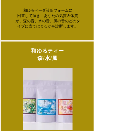
和ゆるベーダ診断フォームに
回答して頂き、あなたの気質＆体質
が、森の音、水の音、風の音のどのタ
イプに当てはまるかを診断します。
​和ゆるティー
森/水/風