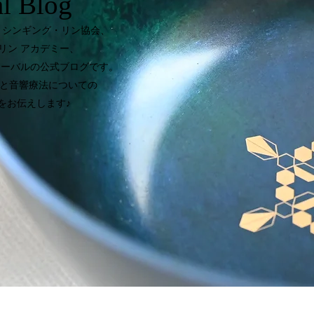
al Blog
会社 、シンギング・リン協会、
リン アカデミー、
ローバルの公式ブログです。
と音響療法についての
をお伝えします♪