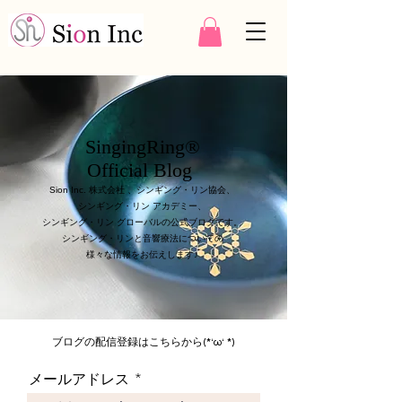
SingingRing®
Official Blog
Sion Inc. 株式会社 、シンギング・リン協会、
シンギング・リン アカデミー、
シンギング・リン グローバルの公式ブログです。
シンギング・リンと音響療法についての
様々な情報をお伝えします♪
ブログの配信登録はこちらから(*‘ω‘ *)
メールアドレス